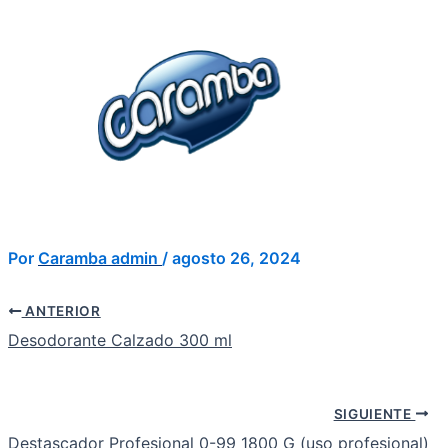
Ir
Navegación
al
de
Inicio
Empresa
contenido
entradas
Por
Caramba admin
/
agosto 26, 2024
ANTERIOR
Desodorante Calzado 300 ml
SIGUIENTE
Destascador Profesional 0-99 1800 G (uso profesional)