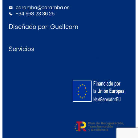
caramba@caramba.es
+34 968 23 36 25
Diseñado por:
Guellcom
Inicio
Política de
Servicios
privacidad
Productos
Política de cookies
Videos
Aviso legal
Empresa
Contacto