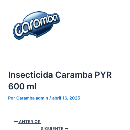
Ir
Navegación
al
de
contenido
entradas
Insecticida Caramba PYR
600 ml
Por
Caramba admin
/
abril 16, 2025
ANTERIOR
SIGUIENTE